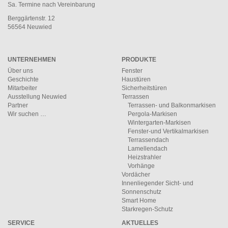
Sa. Termine nach Vereinbarung
Berggärtenstr. 12
56564 Neuwied
UNTERNEHMEN
PRODUKTE
Über uns
Fenster
Geschichte
Haustüren
Mitarbeiter
Sicherheitstüren
Ausstellung Neuwied
Terrassen
Partner
Terrassen- und Balkonmarkisen
Wir suchen …
Pergola-Markisen
Wintergarten-Markisen
Fenster-und Vertikalmarkisen
Terrassendach
Lamellendach
Heizstrahler
Vorhänge
Vordächer
Innenliegender Sicht- und
Sonnenschutz
Smart Home
Starkregen-Schutz
SERVICE
AKTUELLES