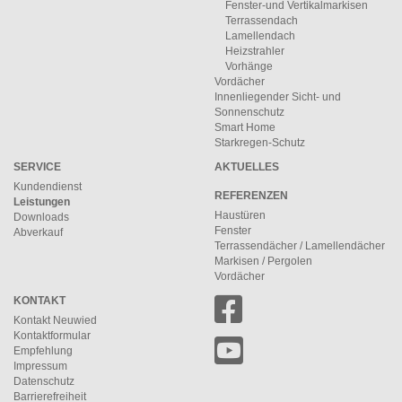
Fenster-und Vertikalmarkisen
Terrassendach
Lamellendach
Heizstrahler
Vorhänge
Vordächer
Innenliegender Sicht- und
Sonnenschutz
Smart Home
Starkregen-Schutz
SERVICE
AKTUELLES
Kundendienst
REFERENZEN
Leistungen
Haustüren
Downloads
Fenster
Abverkauf
Terrassendächer / Lamellendächer
Markisen / Pergolen
Vordächer
KONTAKT
Kontakt Neuwied
Kontaktformular
Empfehlung
Impressum
Datenschutz
Barrierefreiheit